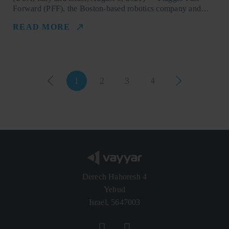
Forward (PFF), the Boston-based robotics company and…
READ MORE
1
2
3
4
Derech Hahoresh 4
Yehud
Israel, 5647003