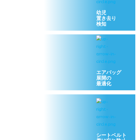
幼児
置き去り
検知
エアバッグ
展開の
最適化
シートベルト