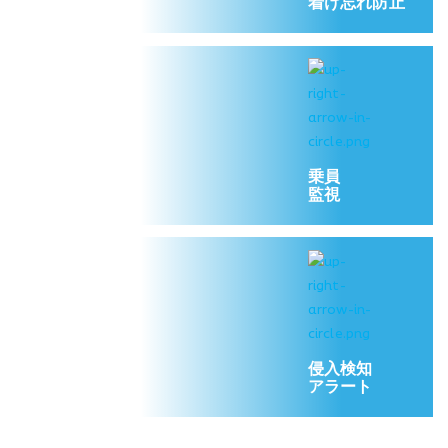
着け忘れ防止
乗員
監視
侵入検知
アラート