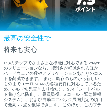
最高の安全性で
将来も安心
1 つのチップでさまざまな機能に対応できる Vayyar
のソリューションなら、複雑さが軽減されるほか、
ハードウェアの数やアプリケーションあたりのコス
トを削減できます。 また、既存のものから新しい
ものまでユーロ NCAP の各種要件に対応しているた
め、CPD（幼児置き去り検知）、SBR（シートベル
ト着け忘れ防止）、乗員監視、e コール（緊急通報
システム）、および自動エアバッグ展開判定の項目
で最高 7.5 点を獲得できます。 このほか、このプラ