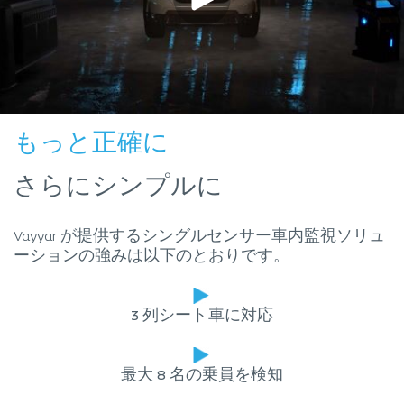
もっと正確に
さらにシンプルに
Vayyar が提供するシングルセンサー車内監視ソリュ
ーションの強みは以下のとおりです。
3 列シート車に対応
最大 8 名の乗員を検知