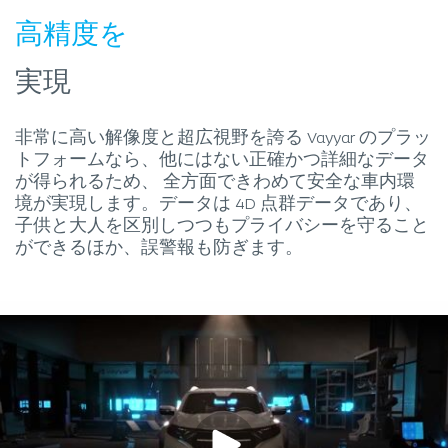
高精度を
実現
非常に高い解像度と超広視野を誇る Vayyar のプラッ
トフォームなら、他にはない正確かつ詳細なデータ
が得られるため、 全方面できわめて安全な車内環
境が実現します。データは 4D 点群データであり、
子供と大人を区別しつつもプライバシーを守ること
ができるほか、誤警報も防ぎます。