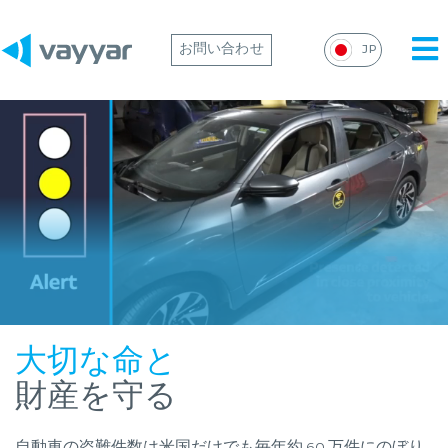
Mai
お問い合わせ
JP
Me
大切な命と
財産を守る
自動車の盗難件数は米国だけでも毎年約 60 万件にのぼり