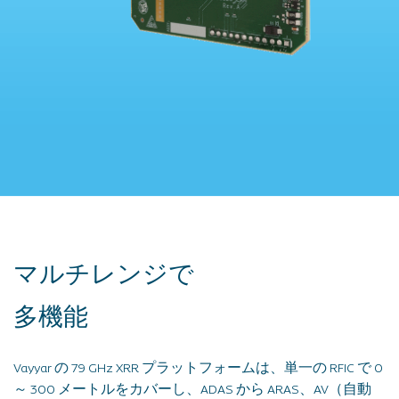
マルチレンジで
多機能
Vayyar の 79 GHz XRR プラットフォームは、単一の RFIC で 0
～ 300 メートルをカバーし、ADAS から ARAS、AV（自動