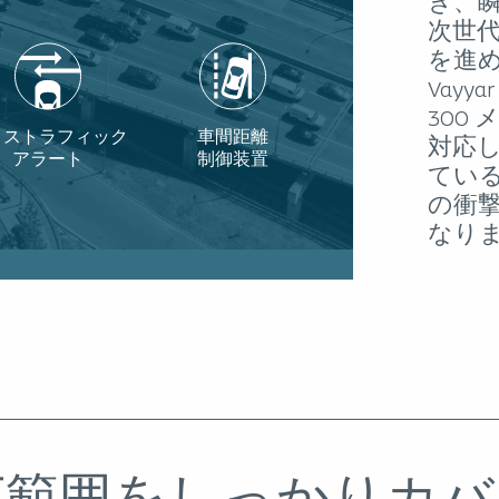
き、
次世
を進
Vayy
300
ロストラフィック
車間距離
対応
アラート
制御装置
てい
の衝
なり