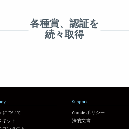
各種賞、認証を
続々取得
any
Support
yar について
Cookie ポリシー
スキット
法的文書
スコンタクト