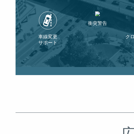
衝突警告
車線変更
ク
サポート