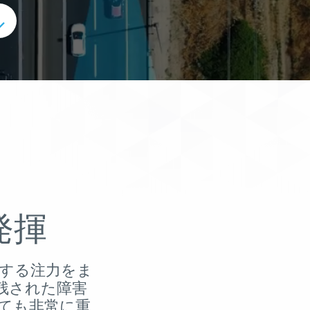
発揮
対する注力をま
残された障害
ても非常に重