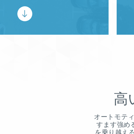
高
オートモティ
すます強め
を乗り越え