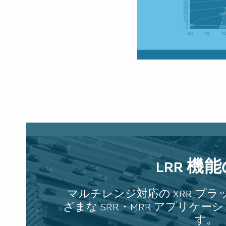
LRR 機
マルチレンジ対応の XRR プ
ざまな SRR・MRR アプリケ
す。