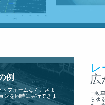
レ
能の例
広
ラットフォームなら、さま
自動
ーションを同時に実行できま
らゆ