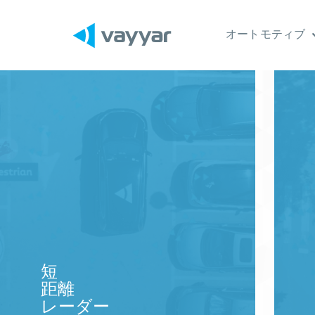
オートモティブ
短
距離
レーダー