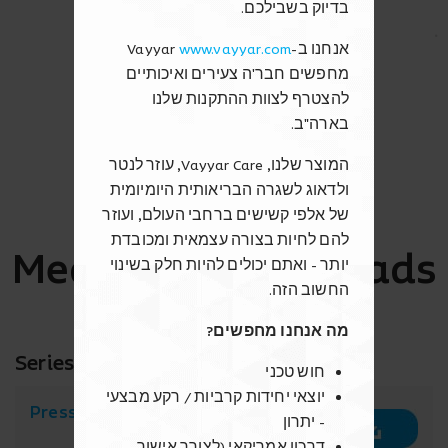
בדיוק בשבילכם.
אנחנו ב-
www.vayyar.com
Vayyar
Highlights
מחפשים חבר'ה צעירים ואיכותיים
להצטרף לצוות ההתקנות שלנו
בארה"ב.
המוצר שלנו,
Vayyar Care
, עוזר לנטר
ולדאוג לשגרה הבריאותית היומיומית
של אלפי קשישים ברחבי העולם, ועוזר
להם לחיות בצורה עצמאית ומכובדת
Media Kit Downloads
יותר - ואתם יכולים להיות חלק בשינוי
החשוב הזה.
מה אנחנו מחפשים?
Series E Announcement
חוש טכני
יוצאי יחידות קרביות / רקע מבצעי
Press Release
- יתרון
דרכון אמריקאי (לצורך אישור