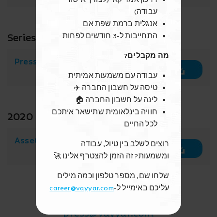
עבודה)
אנגלית ברמת שפת אם
Series D Announcement
התחייבות ל-3 חודשים לפחות
מה מקבלים?
Press Release
עבודה עם משמעות אמיתית
טיסה על חשבון החברה ✈️
לינה על חשבון החברה 🏠
חוויה בינלאומית שתישאר איתכם
2020 Media Kit
לכל החיים
Assets
רוצים לשלב בין טיול, עבודה
ומשמעות? זה הזמן להצטרף אלינו 🚀
שלחו שם, מספר טלפון וכמה מילים
עליכם באימייל ל-
career@vayyar.com
Press Contact
press@vayyar.com