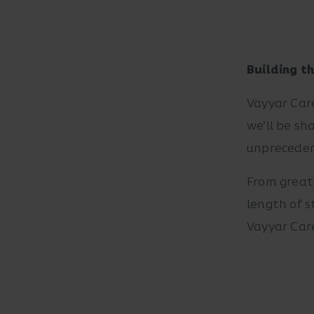
Building t
Vayyar Car
we’ll be sh
unpreceden
From greate
length of s
Vayyar Car