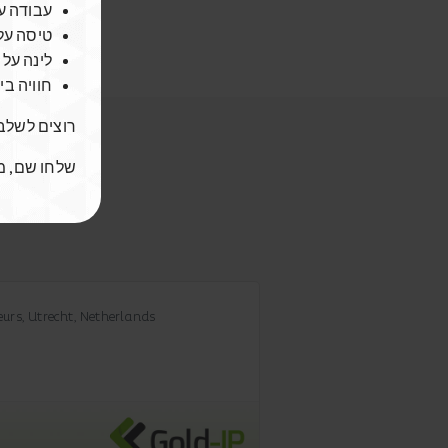
עבודה ע
טיסה ✈️
לינה 🏠
חוויה ב
רוצים לש 🚀
שלחו שם, מ-
urs, Utrecht, Netherlands