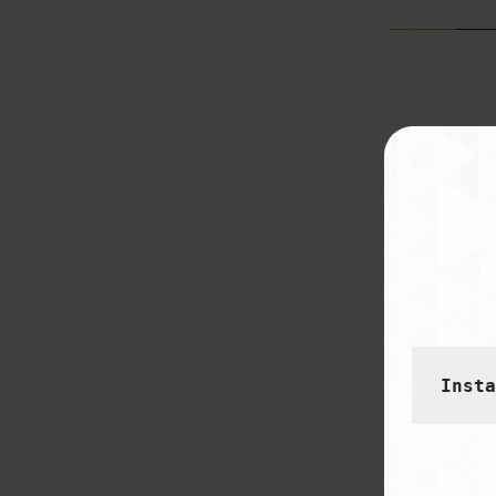
Inst
Time &