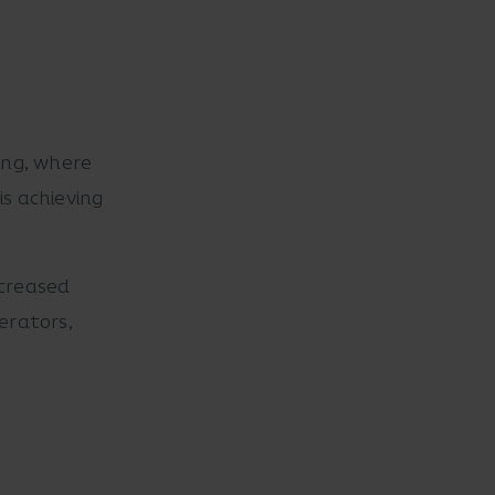
ing, where
is achieving
ncreased
erators,