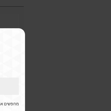
מחפ? 🇮🇱✈️