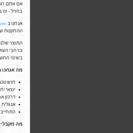
אם אתם רגע 
בחו"ל - זה.
com
אנחנו ב-
ההתקנות ש.
המוצר שלנ,
ברחבי העולם
,
בשינוי החש.
n the
מה אנחנו?
sing and
חוש טכנ
g, memory
יוצאי יח
ly focuses
דרכון א)
al
אנגלית 
התחייבות ל-3 חוד
מה מקבלי?