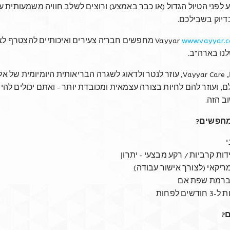
לפני הטיול הגדול (או כבר באמצע) ורוצים לשלב חוויה משמעותית ע
2-24, 2024
 בדיוק בשבילכם
מחפשים חבר'ה צעירים ואיכותיים להצטרף לצ
Vayyar
www.vayyar.
 Miami Turnberry in Aventura, FL.
לנו בארה"ב
the Event
עוזר לנטר ולדאוג לשגרה הבריאותית היומיומית של אלפ
Vayyar Care
ו
, ועוזר להם לחיות בצורה עצמאית ומכובדת יותר - ואתם יכולים להי
n Seniors Housing Association (ASHA), created in 1991
וב הזה
 the interests of more than 500 companies involved i
 מחפשים
evelopment and operation of the full spectrum of hou
י
r seniors – including independent living, assisted livin
ידות קרביות / רקע מבצעי - יתרון
ontinuing care (or life plan) communities. ASHA primari
מריקאי (לצורך אישור עבודה
ive and regulatory advocacy, research, and education
ברמת שפת אם
שים לפחות
es and networking for senior living executives.
ם