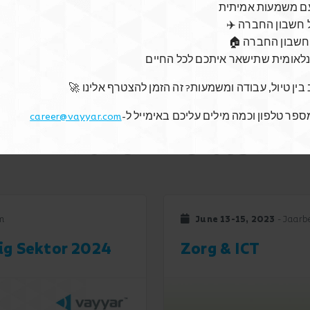
ם משמעות אמיתית
Meet Us
 על חשבון החברה
 על חשבון החברה
ינלאומית שתישאר איתכם לכל החיים
לב בין טיול, עבודה ומשמעות? זה הזמן להצטרף אלינו
career@vayyar.com
ספר טלפון וכמה מילים עליכם באימייל ל
More Events
m
June 13-15, 2023
- Jaarbe
lig Sektor 2024
Zorg & ICT