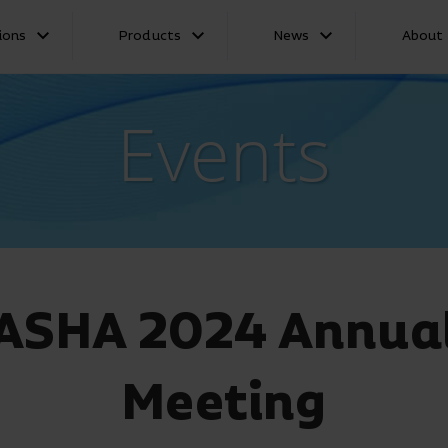
ions
Products
News
About
Events
ASHA 2024 Annua
Meeting