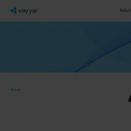
Solut
< Back