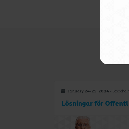
January 24-25, 2024
- Stockhol
Lösningar för Offent