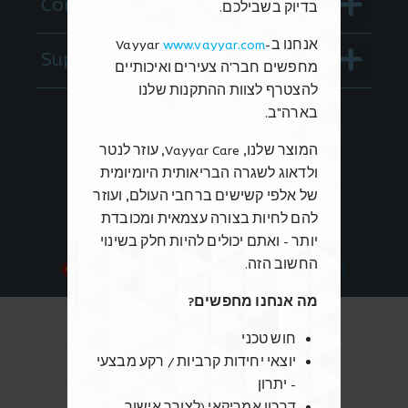
Company
בדיוק בשבילכם.
אנחנו ב-
www.vayyar.com
Vayyar
Menu
Support
מחפשים חבר'ה צעירים ואיכותיים
להצטרף לצוות ההתקנות שלנו
Follow Us
בארה"ב.
המוצר שלנו,
Vayyar Care
, עוזר לנטר
ולדאוג לשגרה הבריאותית היומיומית
We're Hiring!
של אלפי קשישים ברחבי העולם, ועוזר
להם לחיות בצורה עצמאית ומכובדת
יותר - ואתם יכולים להיות חלק בשינוי
החשוב הזה.
Chinese
日本語
English (英語)
מה אנחנו מחפשים?
חוש טכני
יוצאי יחידות קרביות / רקע מבצעי
- יתרון
דרכון אמריקאי (לצורך אישור