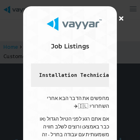
Mai
Me
Job Listings
Home
VayyarCare Docs
Customer
Customer – Terms and Conditions
Installation Technician - US
Derech Hahoresh 4
מחפשים את הדבר הבא אחרי
Yehud
השחרור? 🇮🇱✈️
Israel, 5647003
אם אתם רגע לפני הטיול הגדול (או
כבר באמצע) ורוצים לשלב חוויה
משמעותית עם עבודה בחו"ל - זה
Menu