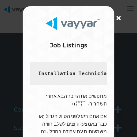
Mai
Me
Job Listings
Derech Hahoresh 4
Yehud
Installation Technician - US
Israel, 5647003
מחפשים את הדבר הבא אחרי
השחרור? 🇮🇱✈️
Menu
Company
אם אתם רגע לפני הטיול הגדול (או
כבר באמצע) ורוצים לשלב חוויה
Menu
Support
משמעותית עם עבודה בחו"ל - זה