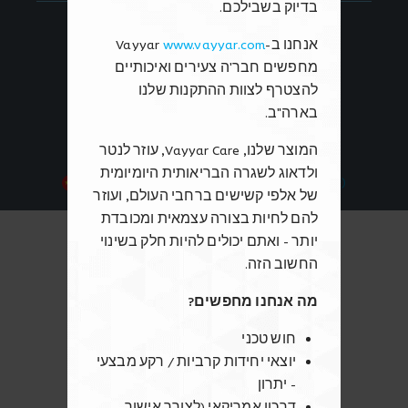
בדיוק בשבילכם.
Follow Us
אנחנו ב-
www.vayyar.com
Vayyar
מחפשים חבר'ה צעירים ואיכותיים
להצטרף לצוות ההתקנות שלנו
We're Hiring!
בארה"ב.
המוצר שלנו,
Vayyar Care
, עוזר לנטר
ולדאוג לשגרה הבריאותית היומיומית
Chinese
日本語
English (英語)
של אלפי קשישים ברחבי העולם, ועוזר
להם לחיות בצורה עצמאית ומכובדת
יותר - ואתם יכולים להיות חלק בשינוי
החשוב הזה.
מה אנחנו מחפשים?
חוש טכני
יוצאי יחידות קרביות / רקע מבצעי
- יתרון
דרכון אמריקאי (לצורך אישור