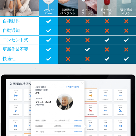
Vayyar
転倒検知
スマート
呼び出し
緊急通報
Care
ペンダント
ウォッチ
コード
ボタン
自律動作
自動通知
コンセント式
更新作業不要
快適性