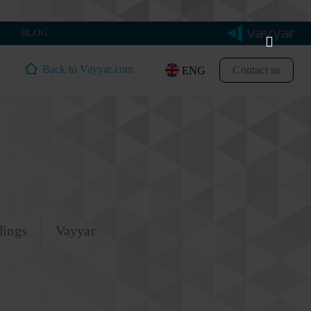
Y
BLOG
Back to Vayyar.com
Contact us
ENG
dings
Vayyar