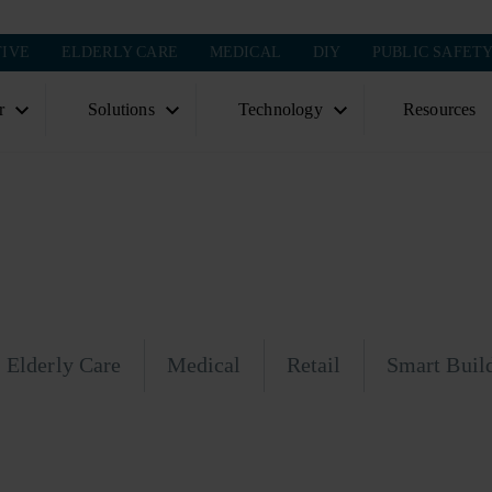
IVE
ELDERLY CARE
MEDICAL
DIY
PUBLIC SAFET
r
Solutions
Technology
Resources
Elderly Care
Medical
Retail
Smart Buil