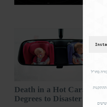
Inst
ודה בחו"ל
Death in a Hot Car: 34
 ההתקנות
Degrees to Disaster
, ישים