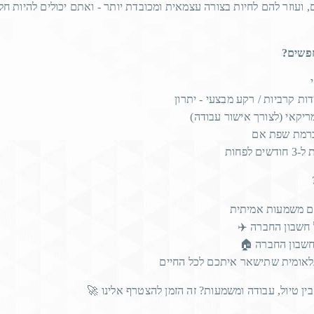
Automotive Safety
 ועוזר להם לחיות בצורה עצמאית ומכובדת יותר - ואתם יכולים להיות חלק
TEL AVIV, Israel, Jan. 21, 2020 /PRNewswire/
מחפשים
— Vayyar Imaging, the world leader in 4D Imaging
Radar technology, has…
דות קרביות / רקע מבצעי - יתרון
מריקאי (לצורך אישור עבודה
READ MORE
ברמת שפת אם
ם לפחות
ם משמעות אמיתית
על חשבון החברה
על חשבון החברה
נלאומית שתישאר איתכם לכל החיים
ב בין טיול, עבודה ומשמעות? זה הזמן להצטרף אלינו