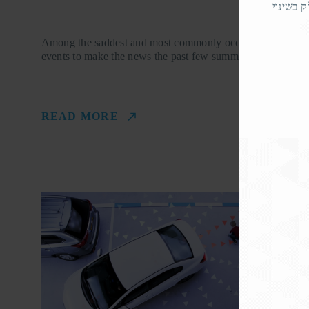
 בשינוי
Among the saddest and most commonly occurring
events to make the news the past few summers…
READ MORE