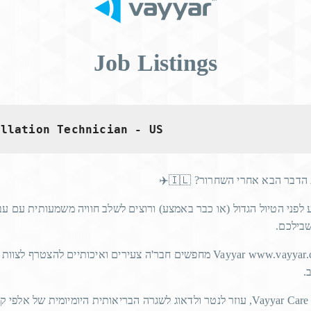
Job Listings
allation Technician - US
ים את הדבר הבא אחרי השחרור
לפני הטיול הגדול (או כבר באמצע) ורוצים לשלב חוויה משמעותית עם עב
- בילכם
Vayyar Imaging Joins
מחפשים חבר'ה צעירים ואיכותיים להצטרף לצוות
Vayyar
www.vayyar.
ב
CLEPA to Drive Global
עוזר לנטר ולדאוג לשגרה הבריאותית היומיומית של אלפי קש
Vayyar Care