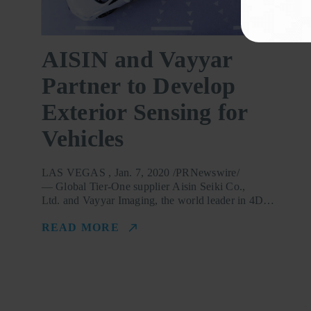
AISIN and Vayyar
Partner to Develop
Exterior Sensing for
Vehicles
LAS VEGAS , Jan. 7, 2020 /PRNewswire/
— Global Tier-One supplier Aisin Seiki Co.,
Ltd. and Vayyar Imaging, the world leader in 4D…
READ MORE