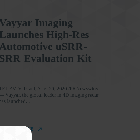
Vayyar Imaging
Launches High-Res
Automotive uSRR-
SRR Evaluation Kit
TEL AVIV, Israel, Aug. 26, 2020 /PRNewswire/
— Vayyar, the global leader in 4D imaging radar,
has launched…
READ MORE